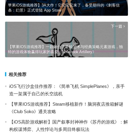
苹果iOS游戏推荐】3A大作！它它它它来了，备受期待的《刺客信
条：幻景》正式登陆 App Store
下一篇
【苹果IOS游戏推荐】一款融合了手绘艺术与经典策略元素游戏，独
特的游戏体验赢得玩家的喜爱《Notebook Artillery》
相关推荐
iOS飞行沙盒佳作推荐：《简单飞机 SimplePlanes》，亲手
造一架属于自己的长空战机
【苹果IOS游戏推荐】Steam移植新作！脑洞夜店推箱解谜
《Club Soko》通关攻略
【iOS高阶游戏解析】国产叙事封神神作《苏丹的游戏》：解
构权谋博弈、人性悖论与多周目终极玩法