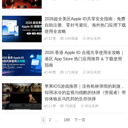
2026超全美区Apple ID共享安全指南：免费
自助注册、零封号避坑、海外热门应用下载
使用全攻略
32
赞
194
阅读
评论关闭
2026 香港 Apple ID 合规共享使用全攻略｜
港区 App Store 热门应用推荐 & 下载使用
指南
48
赞
171
阅读
评论关闭
苹果IOS游戏推荐｜没有枪林弹雨的刺激，
却用冰冷的监视与残酷的抉择《旁观者》带
你体验反乌托邦的生存抉择
11
赞
79
阅读
评论关闭
文
1
2
…
188
下一页
章