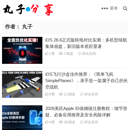
菜单
作者：
丸子
iOS 26.6正式版耗电对比实测：多机型续航
集体崩盘，新旧版本差距显著
1
赞
7
阅读
评论关闭
iOS飞行沙盒佳作推荐：《简单飞机
SimplePlanes》，亲手造一架属于自己的长
空战机
0
赞
11
阅读
评论关闭
2026美区Apple ID保姆级注册教程：细节答
疑、必备应用推荐及安全风险详解
4
赞
26
阅读
评论关闭