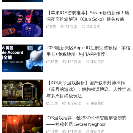
【苹果IOS游戏推荐】Steam移植新作！脑
洞夜店推箱解谜《Club Soko》通关攻略
5
赞
71
阅读
评论关闭
2026最新美区Apple ID注册完整教程：零信
用卡+免税地址+热门APP推荐
32
赞
132
阅读
评论关闭
【iOS高阶游戏解析】国产叙事封神神作
《苏丹的游戏》：解构权谋博弈、人性悖论
与多周目终极玩法
15
赞
102
阅读
评论关闭
IOS游戏推荐：独特3D恐怖冒险解谜游戏
——神秘邻居 Secret Neighbor
14
赞
101
阅读
评论关闭