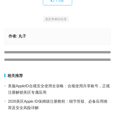
75
赞
美区苹果ID共享
作者:
丸子
2026最新美国苹果ID注册教程（零失败）及美区热门应用下载指南
上一篇
美区苹果ID免费注册教程（含关键步骤解决+热门应用推荐）
下一篇
相关推荐
美服AppleID合规安全使用全攻略：合规使用共享账号，正规
注册解锁美区专属应用
2026美区Apple ID保姆级注册教程：细节答疑、必备应用推
荐及安全风险详解