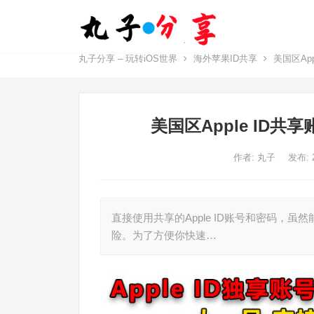
丸子分享 – 玩转iOS世界
海外苹果ID共享
美国区Ap
美国区Apple ID
作者:
丸子
发布: 
直接使用共享的Apple ID账号和密码，虽
险。为了方便你快速…