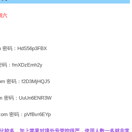
期六
om 密码：HdS56p3FBX
m 密码：fmXDzEmh2y
com 密码：f2D3MjHQJ5
.com 密码：UuUn6ENR3W
.com 密码：pVfBvr6EYp
人比较多，加上苹果对境外号管控很严，使用人数一多就非常