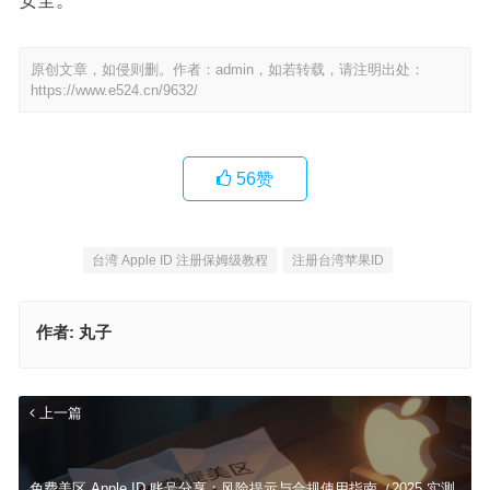
安全。​
原创文章，如侵则删。作者：admin，如若转载，请注明出处：
https://www.e524.cn/9632/
56
赞
台湾 Apple ID 注册保姆级教程
注册台湾苹果ID
作者:
丸子
上一篇
免费美区 Apple ID 账号分享：风险提示与合规使用指南（2025 实测