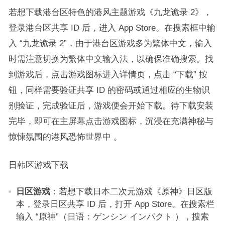
若想下载港台区特色的港风主题游戏《九龙诡录 2》，
登录港台区共享 ID 后，进入 App Store。在搜索框中输
入 “九龙诡录 2”，由于港台区游戏多为繁体中文，输入
时需注意切换为繁体中文输入法，以确保准确搜索。找
到游戏后，点击游戏图标进入详情页，点击 “下载” 按
钮，同样需要验证共享 ID 的密码或通过相应的生物识
别验证，完成验证后，游戏便会开始下载。待下载安装
完毕，即可在主屏幕点击游戏图标，沉浸在充满神秘与
惊悚氛围的港风恐怖世界中 。​
日韩区游戏下载​
日区游戏
：若想下载日本二次元游戏《原神》日区版
本，登录日区共享 ID 后，打开 App Store。在搜索栏
输入 “原神”（日语：ゲンシン インパクト ），搜索