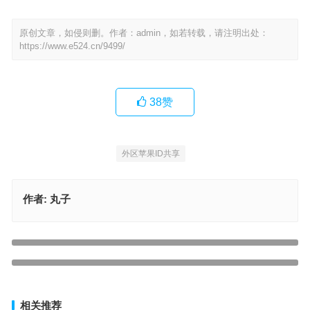
原创文章，如侵则删。作者：admin，如若转载，请注明出处：
https://www.e524.cn/9499/
38
赞
外区苹果ID共享
作者:
丸子
20245最新美区 Apple ID 注册全攻略（从 0 到 1 手把手实操，避坑
指南）
上一篇
解锁美国区 App 宝藏：免费 Apple ID 使用指南与热门应用推荐
下一篇
相关推荐