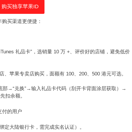
购买独享苹果ID
年购买渠道更便捷：​
unes 礼品卡”，选销量 10 万 +、评价好的店铺，避免低价
店、苹果专卖店购买，面额有 100、200、500 港元可选。​
下拉到底部→“兑换”→输入礼品卡代码（刮开卡背面涂层获取）→
先扣余额。​
支付的用户​
区”，绑定大陆银行卡，需完成实名认证）。​