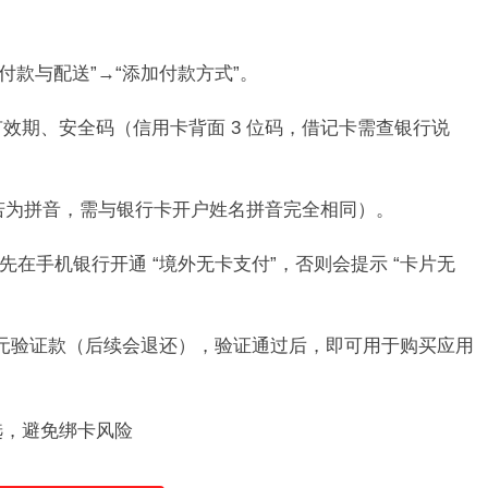
ID→“付款与配送”→“添加付款方式”。​
有效期、安全码（信用卡背面 3 位码，借记卡需查银行说
致（若为拼音，需与银行卡开户姓名拼音完全相同）。​
在手机银行开通 “境外无卡支付”，否则会提示 “卡片无
 1 元验证款（后续会退还），验证通过后，即可用于购买应用
选，避免绑卡风险​