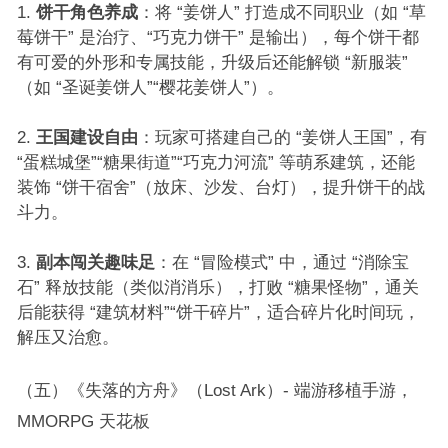
饼干角色养成
：将 “姜饼人” 打造成不同职业（如 “草
莓饼干” 是治疗、“巧克力饼干” 是输出），每个饼干都
有可爱的外形和专属技能，升级后还能解锁 “新服装”
（如 “圣诞姜饼人”“樱花姜饼人”）。​
王国建设自由
：玩家可搭建自己的 “姜饼人王国”，有
“蛋糕城堡”“糖果街道”“巧克力河流” 等萌系建筑，还能
装饰 “饼干宿舍”（放床、沙发、台灯），提升饼干的战
斗力。​
副本闯关趣味足
：在 “冒险模式” 中，通过 “消除宝
石” 释放技能（类似消消乐），打败 “糖果怪物”，通关
后能获得 “建筑材料”“饼干碎片”，适合碎片化时间玩，
解压又治愈。​
（五）《失落的方舟》（Lost Ark）- 端游移植手游，
MMORPG 天花板​