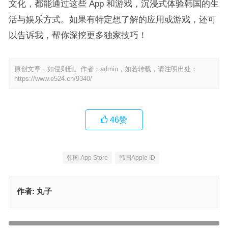
文化，都能通过这些 App 和游戏，沉浸式体验韩国的生
活与娱乐方式。如果有特定想了解的应用或游戏，还可
以告诉我，帮你深挖更多独家技巧！​
原创文章，如侵则删。作者：admin，如若转载，请注明出处：
https://www.e524.cn/9340/
46
赞
韩国 App Store
韩国Apple ID
作者:
丸子
苹果 iOS 设备玩转东南亚跨境电商：外区 App Store 账号搭建与必
备软件指南
2025 实测！零门槛注册香港 Apple ID 教程，3 步解决支付难题（附