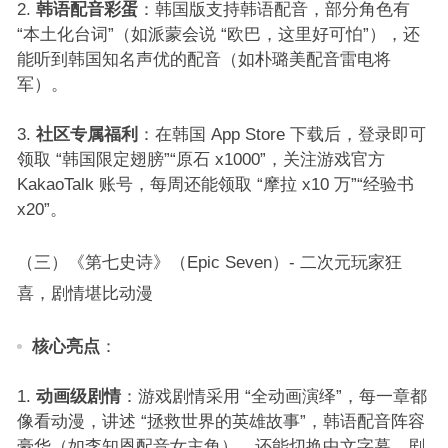
韩语配音彩蛋
：韩国版支持韩语配音，部分角色有
“本土化台词”（如派蒙会说 “欧巴，这里好可怕”），还
能听到韩国知名声优的配音（如朴璐美配音雷电将
军）。​
社区专属福利
：在韩国 App Store 下载后，登录即可
领取 “韩国限定翅膀”“原石 x1000”，关注游戏官方
KakaoTalk 账号，每周还能领取 “摩拉 x10 万”“经验书
x20”。​
（三）《第七史诗》（Epic Seven）- 二次元玩家狂
喜，剧情堪比动漫​
核心亮点
：​
动画级剧情
：游戏剧情采用 “全动画演绎”，每一章都
像看动漫，讲述 “拯救世界的英雄故事”，韩语配音阵容
豪华（如李知恩配音女主角），还能切换中文字幕，剧