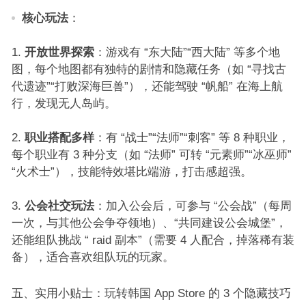
核心玩法
：​
开放世界探索
：游戏有 “东大陆”“西大陆” 等多个地
图，每个地图都有独特的剧情和隐藏任务（如 “寻找古
代遗迹”“打败深海巨兽”），还能驾驶 “帆船” 在海上航
行，发现无人岛屿。​
职业搭配多样
：有 “战士”“法师”“刺客” 等 8 种职业，
每个职业有 3 种分支（如 “法师” 可转 “元素师”“冰巫师”
“火术士”），技能特效堪比端游，打击感超强。​
公会社交玩法
：加入公会后，可参与 “公会战”（每周
一次，与其他公会争夺领地）、“共同建设公会城堡”，
还能组队挑战 “ raid 副本”（需要 4 人配合，掉落稀有装
备），适合喜欢组队玩的玩家。​
五、实用小贴士：玩转韩国 App Store 的 3 个隐藏技巧​