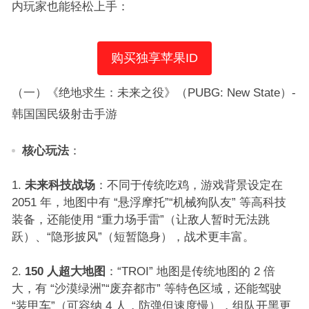
内玩家也能轻松上手：​
购买独享苹果ID
（一）《绝地求生：未来之役》（PUBG: New State）-
韩国国民级射击手游​
核心玩法
：​
未来科技战场
：不同于传统吃鸡，游戏背景设定在
2051 年，地图中有 “悬浮摩托”“机械狗队友” 等高科技
装备，还能使用 “重力场手雷”（让敌人暂时无法跳
跃）、“隐形披风”（短暂隐身），战术更丰富。​
150 人超大地图
：“TROI” 地图是传统地图的 2 倍
大，有 “沙漠绿洲”“废弃都市” 等特色区域，还能驾驶
“装甲车”（可容纳 4 人，防弹但速度慢），组队开黑更