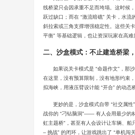
线桥梁只会因承重不足而垮塌。这时候，或
跃过缺口；而在 “激流暗礁” 关卡，水
斜拉索或三角支撑增强稳定性。这些关卡从
平衡” 等基础逻辑，也让资深玩家在高难度
二、沙盒模式：不止建造桥梁
如果说关卡模式是 “命题作文”，那沙盒模
在这里，没有预算限制，没有地形约束
拟海峡，用液压臂设计能 “开合” 的动态
更妙的是，沙盒模式自带 “社交属
战你的 “刁钻脑洞”—— 有人会用最少的
虹主题桥”，甚至有人会设计让车辆、船只、
– 挑战” 的闭环，让游戏跳出了 “单机