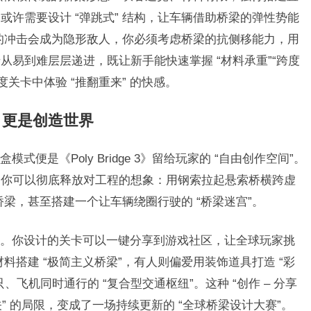
许需要设计 “弹跳式” 结构，让车辆借助桥梁的弹性势能
流的冲击会成为隐形敌人，你必须考虑桥梁的抗侧移能力，用
易到难层层递进，既让新手能快速掌握 “材料承重”“跨度
关卡中体验 “推翻重来” 的快感。
，更是创造世界
式便是《Poly Bridge 3》留给玩家的 “自由创作空间”。
，你可以彻底释放对工程的想象：用钢索拉起悬索桥横跨虚
桥梁，甚至搭建一个让车辆绕圈行驶的 “桥梁迷宫”。
性”。你设计的关卡可以一键分享到游戏社区，让全球玩家挑
材料搭建 “极简主义桥梁”，有人则偏爱用装饰道具打造 “彩
飞机同时通行的 “复合型交通枢纽”。这种 “创作 – 分享
闯关” 的局限，变成了一场持续更新的 “全球桥梁设计大赛”。