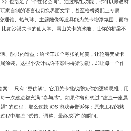
dge 3》也给足了 “个性化空间”。通过模组功能，你可以修改材
用玩家自制的语言包切换界面文字，甚至给桥梁配上专属
— 交通锥、热气球、主题雕像等道具能为关卡增添氛围，而每
饰，比如沙漠关卡的仙人掌、雪山关卡的冰雕，让你的桥梁不
计车辆、船只的造型：给卡车加个夸张的尾翼，让轮船变成卡
专属涂装。这些小设计或许不影响桥梁功能，却让每一个作
 “标准答案”，只有 “更优解”。它用关卡挑战磨练你的逻辑思维，用
一次建造都充满 “参与感”。如果你曾幻想过 “建造一座属
题” 的过程，那么这款 iOS 游戏会告诉你：原来工程的魅
过程中那些 “试错、调整、最终成型” 的瞬间。