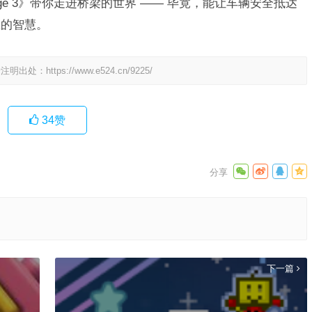
 Bridge 3》带你走进桥梁的世界 —— 毕竟，能让车辆安全抵达
里的智慧。
请注明出处：
https://www.e524.cn/9225/
34
赞
下一篇