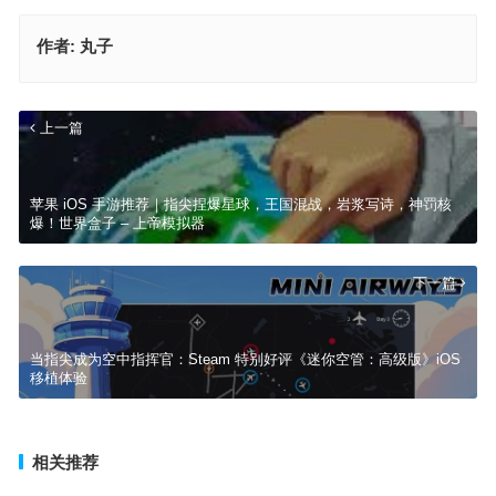
作者:
丸子
上一篇
苹果 iOS 手游推荐｜指尖捏爆星球，王国混战，岩浆写诗，神罚核
爆！世界盒子 – 上帝模拟器
下一篇
当指尖成为空中指挥官：Steam 特别好评《迷你空管：高级版》iOS
移植体验
相关推荐