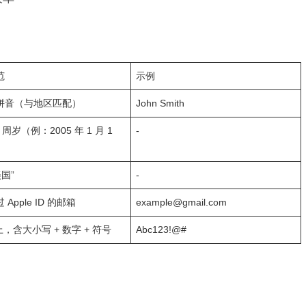
​
示例​
拼音（与地区匹配）​
John Smith​
 周岁（例：2005 年 1 月 1
-​
国”​
-​
Apple ID 的邮箱​
example@gmail.com​
上，含大小写 + 数字 + 符号​
Abc123!@#​