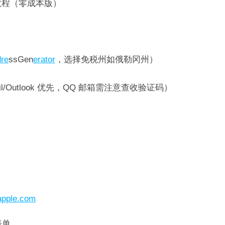
注册教程（零成本版）​
re
ssGen
erator
，选择免税州如俄勒冈州）​
il/Outlook 优先，QQ 邮箱需注意查收验证码）​
app
le.co
m
单​