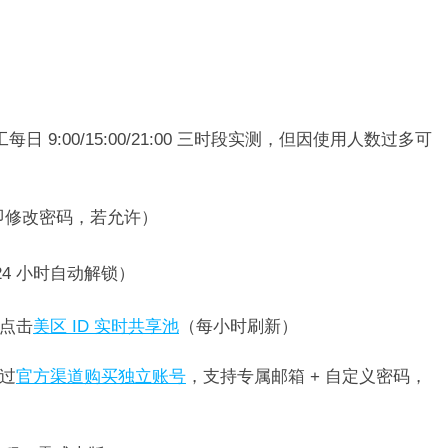
日 9:00/15:00/21:00 三时段实测，但因使用人数过多可
修改密码，若允许）​
4 小时自动解锁）​
点击
美区 I
D 实时共
享池
（每小时刷新）​
过
官方
渠道购买独
立账号
，支持专属邮箱 + 自定义密码，