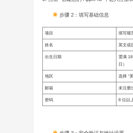
步骤 2：填写基础信息​
项目​
填写规范
姓名​
英文或
出生日期​
需满 18
日）​
地区​
选择 “美
邮箱​
未注册过 
密码​
8 位以