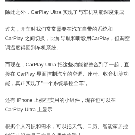
除此之外，CarPlay Ultra 实现了与车机功能深度集成
过去，开车时我们常常需要在汽车自带的系统和
CarPlay 之间切换，比如导航和听歌用CarPlay，但调空
调温度得回到车机系统。
而现在，CarPlay Ultra 把这些功能都整合到了一起，直
接在 CarPlay 界面控制汽车的空调、座椅、收音机等功
能，真正实现了”一个系统掌控全车”。
还有 iPhone 上那些实用的小组件，现在也可以在
CarPlay Ultra 上显示
根据个人习惯和需求，可以把天气、日历、智能家居控