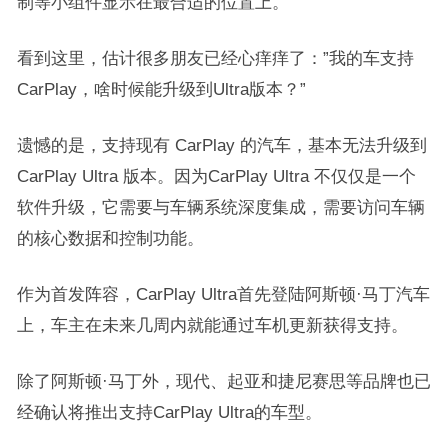
制等小组件显示在最合适的位置上。
看到这里，估计很多朋友已经心痒痒了：”我的车支持
CarPlay，啥时候能升级到Ultra版本？”
遗憾的是，支持现有 CarPlay 的汽车，基本无法升级到
CarPlay Ultra 版本。因为CarPlay Ultra 不仅仅是一个
软件升级，它需要与车辆系统深度集成，需要访问车辆
的核心数据和控制功能。
作为首发阵容，CarPlay Ultra首先登陆阿斯顿·马丁汽车
上，车主在未来几周内就能通过车机更新获得支持。
除了阿斯顿·马丁外，现代、起亚和捷尼赛思等品牌也已
经确认将推出支持CarPlay Ultra的车型。