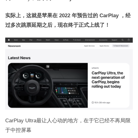
实际上，这就是苹果在 2022 年预告过的 CarPlay ，经
过多次跳票延期之后，现在终于正式上线了！
CarPlay Ultra最让人心动的地方，在于它已经不再局限
于中控屏幕