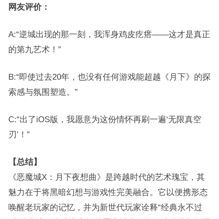
网友评价：
A:“逆城出现的那一刻，我浑身鸡皮疙瘩——这才是真正
的第九艺术！”
B:“即使过去20年，也没有任何游戏能超越《月下》的探
索感与氛围塑造。”
C:“出了iOS版，我愿意为这份情怀再刷一遍‘无限真空
刃’！”
【总结】
《恶魔城X：月下夜想曲》是跨越时代的艺术瑰宝，其
魅力在于将黑暗幻想与游戏性完美融合。它以便携形态
唤醒老玩家的记忆，并为新世代玩家诠释“经典永不过