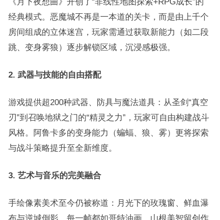
《月下夜想曲》开创了“非线性地图探索+RPG成长”的
经典模式。恶魔城不再是一本道的关卡，而是由上千个
房间组成的立体迷宫，玩家需通过获取新能力（如二段
跳、变身雾狼）逐步解锁区域，沉浸感极强。
2. 武器与技能的自由搭配
游戏提供超200种武器、防具与魔法道具：从圣剑“真空
刃”到召唤地狱之门的“精灵之力”，玩家可自由构建战斗
风格。阿鲁卡多的变身能力（蝙蝠、狼、雾）更将探索
与战斗策略提升至全新维度。
3. 艺术与音乐的完美融合
手绘像素美术至今仍被称道：月光下的玫瑰窗、鲜血瀑
布与逆城倒影，每一帧都如哥特油画。山根美智留创作