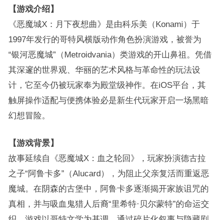
【游戏介绍】
《恶魔城X：月下夜想曲》是由科乐美（Konami）于
1997年发行的哥特风横版动作角色扮演游戏，被誉为
“银河恶魔城”（Metroidvania）类游戏的开山鼻祖。凭借
其深邃的世界观、华丽的艺术风格与革命性的玩法设
计，它至今仍被玩家奉为殿堂级神作。在iOS平台，其
触屏操作适配与便携体验必是新生代玩家开启一场黑暗
幻想冒险。
【游戏背景】
故事延续自《恶魔城X：血之轮回》，玩家扮演德古拉
之子“阿鲁卡多”（Alucard），为阻止父亲复活而重返恶
魔城。在阴森的古堡中，阿鲁卡多逐渐揭开家族诅咒的
真相，并与吸血鬼猎人后裔“里希特·贝尔蒙特”的命运交
织。游戏以哥特文学为基调，通过碎片化叙事与隐藏剧