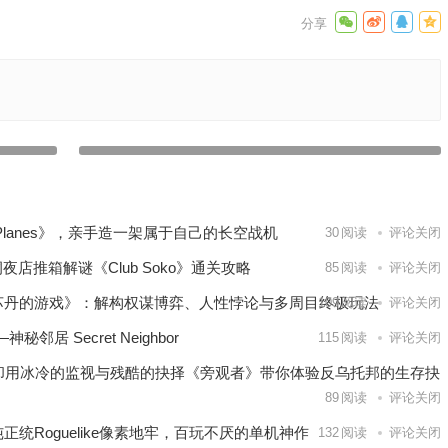
先于
【苹果IOS游戏推荐】一款经典横版动作射击游戏——破门
oy
而入：行动小队Door Kickers: Action Squad
下一篇
ePlanes》，亲手造一架属于自己的长空战机
30
阅读
评论关闭
夜店推箱解谜《Club Soko》通关攻略
85
阅读
评论关闭
《苏丹的游戏》：解构权谋博弈、人性悖论与多周目终极玩法
109
阅读
评论关闭
 Secret Neighbor
115
阅读
评论关闭
，却用冰冷的监视与残酷的抉择《旁观者》带你体验反乌托邦的生存抉
89
阅读
评论关闭
统Roguelike像素地牢，百玩不厌的单机神作
132
阅读
评论关闭