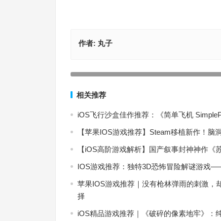
作者:
丸子
【苹果IOS游戏推荐】一款好玩的农场模拟游戏抢
Steam平台上线——超级种田男孩Super Farming B
上一篇
相关推荐
iOS飞行沙盒佳作推荐：《简单飞机 Simpl
【苹果IOS游戏推荐】Steam移植新作！脑洞
【iOS高阶游戏解析】国产叙事封神神作
IOS游戏推荐：独特3D恐怖冒险解谜游戏——神秘邻居
苹果IOS游戏推荐｜没有枪林弹雨的刺激
择
iOS精品游戏推荐｜《破碎的像素地牢》：纯正