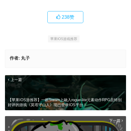
238
赞
苹果IOS游戏推荐
作者:
丸子
上一篇
【苹果IOS游推荐】一款Steam上融入rogue-lite元素动作RPG且特别
好评的游戏《莫塔守山人》现已登录IOS平台！
下一篇