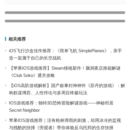
【IOS游戏推荐】推荐一款立体感十足Q版可爱的卡通风格赛车竞速
游戏——迷你赛车手Mini Motor Racing
【苹果IOS游推荐】一款Steam上融入rogue-lite元素动作RPG且特别
上一篇
好评的游戏《莫塔守山人》现已登录IOS平台！
下一篇
相关推荐
iOS飞行沙盒佳作推荐：《简单飞机 SimplePlanes》，亲手
造一架属于自己的长空战机
【苹果IOS游戏推荐】Steam移植新作！脑洞夜店推箱解谜
《Club Soko》通关攻略
【iOS高阶游戏解析】国产叙事封神神作《苏丹的游戏》：解
构权谋博弈、人性悖论与多周目终极玩法
IOS游戏推荐：独特3D恐怖冒险解谜游戏——神秘邻居
Secret Neighbor
苹果IOS游戏推荐｜没有枪林弹雨的刺激，却用冰冷的监视
与残酷的抉择《旁观者》带你体验反乌托邦的生存抉择