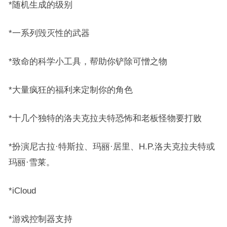
*随机生成的级别
*一系列毁灭性的武器
*致命的科学小工具，帮助你铲除可憎之物
*大量疯狂的福利来定制你的角色
*十几个独特的洛夫克拉夫特恐怖和老板怪物要打败
*扮演尼古拉·特斯拉、玛丽·居里、H.P.洛夫克拉夫特或
玛丽·雪莱。
*iCloud
*游戏控制器支持