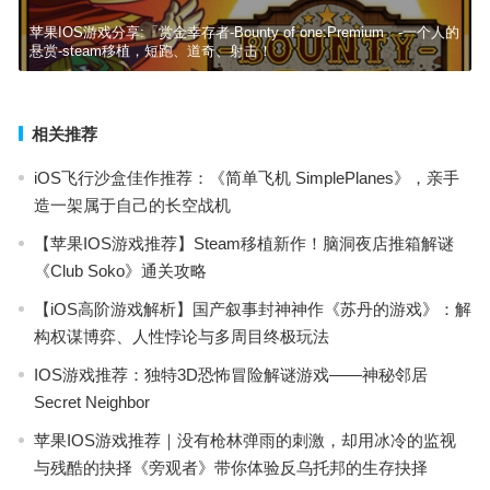
苹果IOS游戏分享:「赏金幸存者-Bounty of one:Premium」-一个人的
悬赏-steam移植，短跑、道奇、射击！
相关推荐
iOS飞行沙盒佳作推荐：《简单飞机 SimplePlanes》，亲手
造一架属于自己的长空战机
【苹果IOS游戏推荐】Steam移植新作！脑洞夜店推箱解谜
《Club Soko》通关攻略
【iOS高阶游戏解析】国产叙事封神神作《苏丹的游戏》：解
构权谋博弈、人性悖论与多周目终极玩法
IOS游戏推荐：独特3D恐怖冒险解谜游戏——神秘邻居
Secret Neighbor
苹果IOS游戏推荐｜没有枪林弹雨的刺激，却用冰冷的监视
与残酷的抉择《旁观者》带你体验反乌托邦的生存抉择