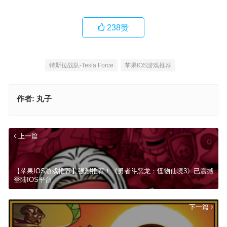
238
赞
特斯拉战队-Tesla Force
苹果IOS游戏推荐
作者:
丸子
上一篇
【苹果IOS游戏推荐】强烈推荐！《勇者斗恶龙：怪物仙境3》已震撼
登陆IOS平台
下一篇