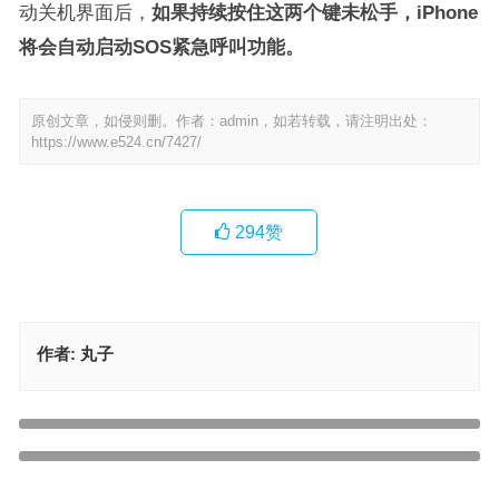
动关机界面后，
如果持续按住这两个键未松手，iPhone
将会自动启动SOS紧急呼叫功能。
原创文章，如侵则删。作者：admin，如若转载，请注明出处：
https://www.e524.cn/7427/
294
赞
作者:
丸子
苹果已与 OpenAI 正式达成协议，iOS 18 用上 ChatGPT
上一篇
iOS 18 控制中心将有 7 年来最大更新，用户可任意布局
下一篇