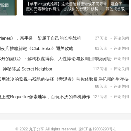
【苹果ios游戏推荐】这款冒险解密游戏不同寻常，融合了
探险团
魔幻元素和合作玩法，挑战你的智慧和默契——滴答滴答双
人故事
ePlanes》，亲手造一架属于自己的长空战机
27
阅读
评论关闭
夜店推箱解谜《Club Soko》通关攻略
83
阅读
评论关闭
《苏丹的游戏》：解构权谋博弈、人性悖论与多周目终极玩法
108
阅读
评论关闭
 Secret Neighbor
112
阅读
评论关闭
，却用冰冷的监视与残酷的抉择《旁观者》带你体验反乌托邦的生存抉
88
阅读
评论关闭
统Roguelike像素地牢，百玩不厌的单机神作
127
阅读
评论关闭
© 2022 丸子分享 All rights reserved.
豫ICP备19003293号-1