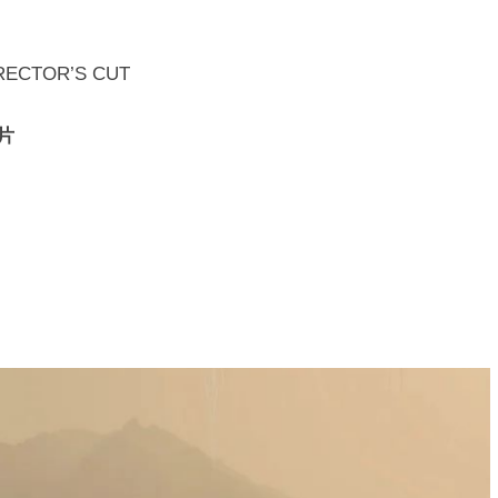
RECTOR’S CUT
芯片