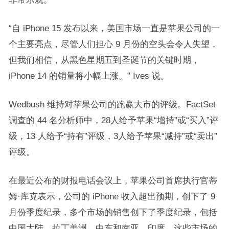
“自 iPhone 15 发布以来，美国市场一直是苹果公司的一
个主要亮点，尽管人们担心 9 月份的空头会令人失望，
但我们相信，从黑色星期五到圣诞节的关键时期，
iPhone 14 的销量将小幅上涨。” Ives 说。
Wedbush 维持对苹果公司的跑赢大市的评级。FactSet
调查的 44 名分析师中，28人给予苹果“增持”或“买入”评
级，13 人给予“持有”评级，3人给予苹果“减持”或“卖出”
评级。
在最近公布的财报电话会议上，苹果公司首席执行官蒂
姆·库克表示，公司的 iPhone 收入超出预期，创下了 9
月份季度纪录，多个市场的销售创下了季度纪录，包括
中国大陆、拉丁美洲、中东和南亚、印度。这些市场的