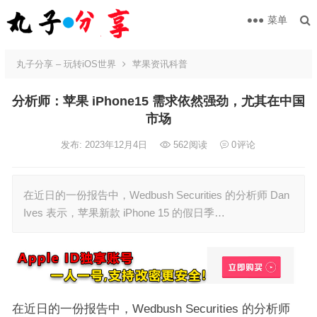
菜单
丸子分享 – 玩转iOS世界
苹果资讯科普
分析师：苹果 iPhone15 需求依然强劲，尤其在中国
市场
发布: 2023年12月4日
562
阅读
0
评论
在近日的一份报告中，Wedbush Securities 的分析师 Dan
Ives 表示，苹果新款 iPhone 15 的假日季…
在近日的一份报告中，Wedbush Securities 的分析师