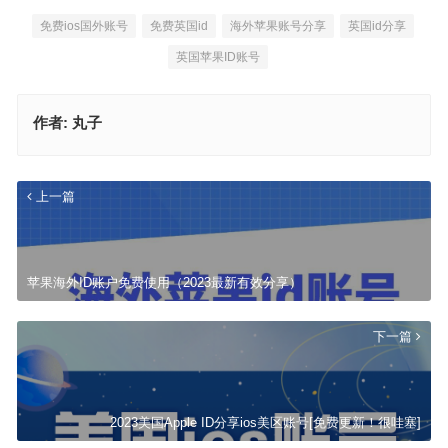
免费ios国外账号
免费英国id
海外苹果账号分享
英国id分享
英国苹果ID账号
作者:
丸子
上一篇
苹果海外ID账户免费使用（2023最新有效分享）
下一篇
2023美国Apple ID分享ios美区账号[免费更新！很哇塞]