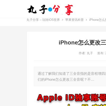
丸子分享 – 玩转iOS世界
苹果资讯科普
iPhone
iPhone怎么更
作者:
丸子
发布: 
通过了解我们知道了三全音指的是音程增四
们的iPhone怎么更改三全音呢？不…