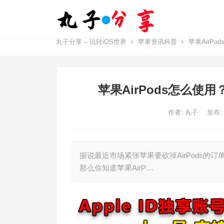
丸子分享 – 玩转iOS世界
苹果资讯科普
苹果AirPo
苹果AirPods怎么使
作者:
丸子
发布:
据说最近市场紧张苹果要砍掉AirPods的订
那么你知道苹果AirP…