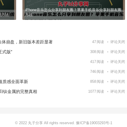
iPhone音乐怎么分享到朋友圈？苹果手机音乐分享到朋友圈
的方法
方法
续航集体崩盘，新旧版本差距显著
47
阅读
评论关闭
正式版”
308
阅读
评论关闭
417
阅读
评论关闭
746
阅读
评论关闭
值质感全面革新
858
阅读
评论关闭
又回归钛金属的完整真相
1077
阅读
评论关闭
© 2022 丸子分享 All rights reserved.
豫ICP备19003293号-1