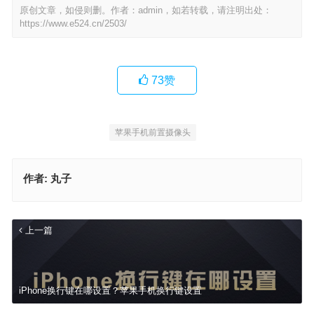
原创文章，如侵则删。作者：admin，如若转载，请注明出处：
https://www.e524.cn/2503/
73
赞
苹果手机前置摄像头
作者:
丸子
上一篇
iPhone换行键在哪设置？苹果手机换行键设置