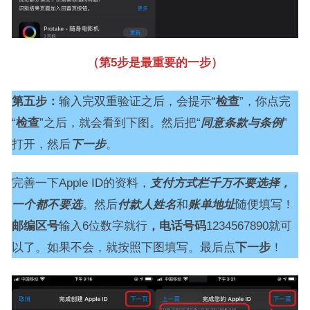
（第5步是最重要的一步）
第五步：
输入完双重验证之后，会提示“
检查
”，你点完
“
检查
”之后，就会看到下图。然后把“
同意条款与条例
”
打开，然后
下一步
。
完善一下Apple ID的资料，
支付方式栏千万不要选择，
一个都不要选
。然后
付款人姓名
和
账单地址
随便填写！
邮编区号
输入6位数字就行
，电话号码
1234567890就可
以了。如果不会，就按照下图填写。最后点
下一步
！