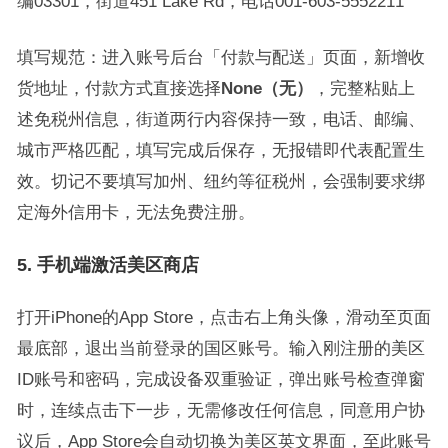
编03301，街道451 Lake Rd，电话001-603-5552211
填写规范：进入账号后台「付款与配送」页面，新增收
货地址，付款方式直接选择
None（无）
，完整粘贴上
述免税州信息，街道两行内容保持一致，电话、邮编、
城市严格匹配，填写完成后保存，无报错即代表配置生
效。切记不要填写加州、纽约等征税州，会强制要求绑
定海外信用卡，无法免费注册。
5. 手机端激活美区商店
打开iPhone的App Store，点击右上角头像，滑动至页面
最底部，退出当前登录的国区账号。输入刚注册的美区
ID账号和密码，完成设备双重验证，弹出账号检查弹窗
时，连续点击下一步，无需修改任何信息，同意用户协
议后，App Store会自动切换为美区英文界面，至此账号