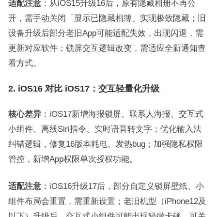
适配注意
：从iOS15升级16后，原有隐藏相册不再公
开，需手动关闭「显示已隐藏相簿」实现极致隐藏；旧
设备升级后部分老旧App可能适配失效，出现闪退，需
更新对应软件；锁屏交互逻辑改变，需适应全新通知查
看方式。
2. iOS16 对比 iOS17：交互轻量化升级
核心差异
：iOS17新增海报锁屏、联系人海报、交互式
小组件、离线Siri指令、实时语音转文字；优化输入法
纠错逻辑，修复16版本耗电、发热bug；加强隐私权限
管控，新增App权限单次授权功能。
适配注意
：iOS16升级17后，部分自定义锁屏壁纸、小
组件布局会重置，需重新设置；老旧机型（iPhone12及
以下）升级后，交互式小组件可能出现轻微卡顿，可关