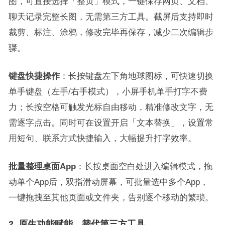
图，可直接选择「整页」模式，一键保存网页、文档、
聊天记录完整长图，无需第三方工具。截屏后支持即时
裁剪、标注、涂鸦，修改完毕再保存，减少二次编辑步
骤。
键盘快捷操作
：长按键盘左下角地球图标，可快速切换
单手键盘（左手/右手模式），小屏手机单手打字不费
力；长按空格可触发光标自由移动，精准修改文字，无
需逐字点击。同时可在设置开启「文本替换」，设置常
用短句、联系方式快捷输入，大幅提升打字效率。
批量整理桌面App
：长按桌面空白处进入编辑模式，拖
动单个App后，双指滑动屏幕，可批量选中多个App，
一键拖拽至其他页面或文件夹，告别逐个移动的繁琐。
2. 原生功能赋能，替代第三方工具