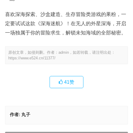
喜欢深海探索、沙盒建造、生存冒险类游戏的果粉，一
定要试试这款《深海迷航》！在无人的外星深海，开启
一场独属于你的冒险求生，解锁未知海域的全部秘密。
原创文章，如侵则删。作者：admin，如若转载，请注明出处：
https://www.e524.cn/11377/
41
赞
作者:
丸子
【苹果IOS游戏推荐】堪比端游画质！《巅峰极速》凭什么成为手机
赛车游戏天花板