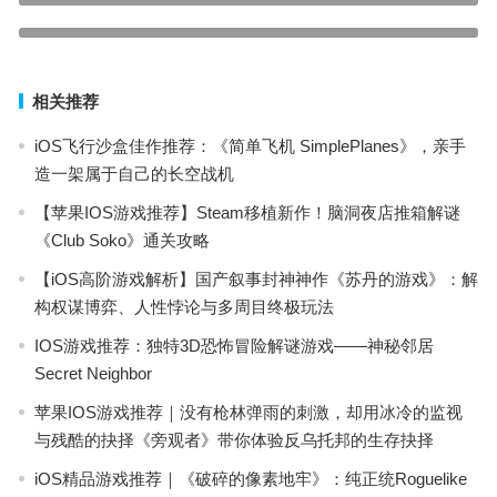
上一篇
iOS超逼真飞行模拟大作！Aerofly FS Global解锁沉浸式飞行体验
下一篇
相关推荐
iOS飞行沙盒佳作推荐：《简单飞机 SimplePlanes》，亲手
造一架属于自己的长空战机
【苹果IOS游戏推荐】Steam移植新作！脑洞夜店推箱解谜
《Club Soko》通关攻略
【iOS高阶游戏解析】国产叙事封神神作《苏丹的游戏》：解
构权谋博弈、人性悖论与多周目终极玩法
IOS游戏推荐：独特3D恐怖冒险解谜游戏——神秘邻居
Secret Neighbor
苹果IOS游戏推荐｜没有枪林弹雨的刺激，却用冰冷的监视
与残酷的抉择《旁观者》带你体验反乌托邦的生存抉择
iOS精品游戏推荐｜《破碎的像素地牢》：纯正统Roguelike