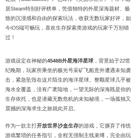
居Steam特别好评榜单，凭借独特的外星深海题材、极
致的沉浸感和自由的探索玩法，收获无数玩家好评，如
今iOS端可畅玩，喜欢生存探索类游戏的玩家千万别错
过！
游戏设定在神秘的
4546B外星海洋星球
，背景始于22世
纪晚期，玩家所乘坐的极光号采矿飞船意外遭遇未知袭
击，紧急坠毁在这片陌生的海洋星球。整颗星球几乎被
海水全覆盖，没有广袤陆地，一望无际的深海既是你的
生存依托，也是潜藏无数危机的未知秘境，一场孤独又
震撼的深海求生之旅就此开启。
作为一款主打
开放世界沙盒生存
的游戏，它摒弃了传统
游戏繁琐的任务指引，全程无强制主线束缚，完全由玩