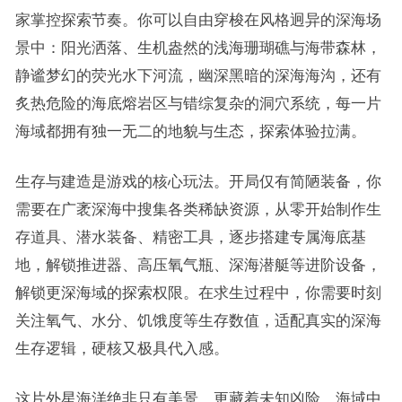
家掌控探索节奏。你可以自由穿梭在风格迥异的深海场
景中：阳光洒落、生机盎然的浅海珊瑚礁与海带森林，
静谧梦幻的荧光水下河流，幽深黑暗的深海海沟，还有
炙热危险的海底熔岩区与错综复杂的洞穴系统，每一片
海域都拥有独一无二的地貌与生态，探索体验拉满。
生存与建造是游戏的核心玩法。开局仅有简陋装备，你
需要在广袤深海中搜集各类稀缺资源，从零开始制作生
存道具、潜水装备、精密工具，逐步搭建专属海底基
地，解锁推进器、高压氧气瓶、深海潜艇等进阶设备，
解锁更深海域的探索权限。在求生过程中，你需要时刻
关注氧气、水分、饥饿度等生存数值，适配真实的深海
生存逻辑，硬核又极具代入感。
这片外星海洋绝非只有美景，更藏着未知凶险。海域中