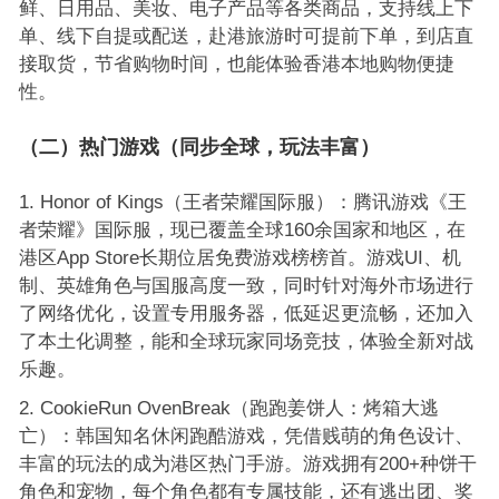
鲜、日用品、美妆、电子产品等各类商品，支持线上下
单、线下自提或配送，赴港旅游时可提前下单，到店直
接取货，节省购物时间，也能体验香港本地购物便捷
性。
（二）热门游戏（同步全球，玩法丰富）
Honor of Kings（王者荣耀国际服）：腾讯游戏《王
者荣耀》国际服，现已覆盖全球160余国家和地区，在
港区App Store长期位居免费游戏榜榜首。游戏UI、机
制、英雄角色与国服高度一致，同时针对海外市场进行
了网络优化，设置专用服务器，低延迟更流畅，还加入
了本土化调整，能和全球玩家同场竞技，体验全新对战
乐趣。
CookieRun OvenBreak（跑跑姜饼人：烤箱大逃
亡）：韩国知名休闲跑酷游戏，凭借贱萌的角色设计、
丰富的玩法的成为港区热门手游。游戏拥有200+种饼干
角色和宠物，每个角色都有专属技能，还有逃出团、奖