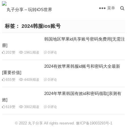
菜单
标签：
2024韩服ios账号
韩国地区苹果id共享账号密码免费用[无需注
册]
202
赞
1961
阅读
0
评论
2024有效苹果韩服id账号和密码大全最新
[重要价值]
655
赞
4409
阅读
0
评论
2024年苹果韩国有效id和密码领取[亲测有
效]
619
赞
3902
阅读
0
评论
© 2022 丸子分享 All rights reserved.
豫ICP备19003293号-1