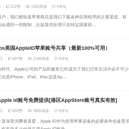
日
212
赞
1302
阅读
0
评论
ne用户，我们都知道苹果商店是我们下载各种应用程序的主要渠道。有
能会遇到一些限制，比如某些应用只在特定国家的…
ios美国AppleID苹果账号共享（最新100%可用）
6日
697
赞
2199
阅读
0
评论
时代，Apple公司的产品和服务已经成为了我们日常生活中必不可少
是iPhone、iPad、Mac还是Ap…
Apple id账号免费提供[港区AppStore账号真实有效]
5日
818
赞
3945
阅读
0
评论
直深受消费者喜爱，Apple ID作为使用苹果设备的必要条件也备受
也有很多小伙伴在用Apple ID账号…