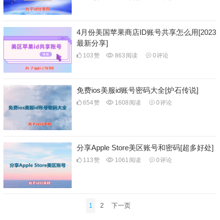
4月份美国苹果商店ID账号共享怎么用[2023
最新分享]
103
赞
863
阅读
0
评论
免费ios美服id账号密码大全[炉石传说]
654
赞
1608
阅读
0
评论
分享Apple Store美区账号和密码[超多好处]
113
赞
1061
阅读
0
评论
文
1
2
下一页
章