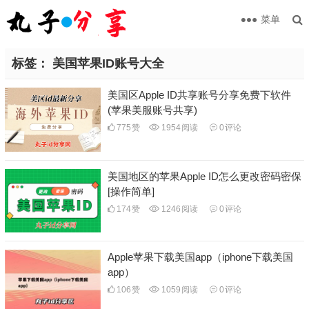
菜单
标签：
美国苹果ID账号大全
美国区Apple ID共享账号分享免费下软件
(苹果美服账号共享)
775
赞
1954
阅读
0
评论
美国地区的苹果Apple ID怎么更改密码密保
[操作简单]
174
赞
1246
阅读
0
评论
Apple苹果下载美国app（iphone下载美国
app）
106
赞
1059
阅读
0
评论