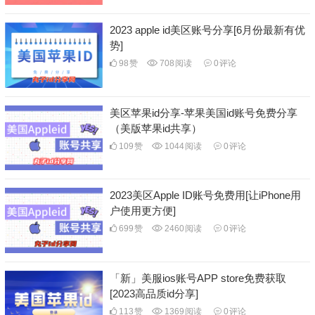
2023 apple id美区账号分享[6月份最新有优
势]
98
赞
708
阅读
0
评论
美区苹果id分享-苹果美国id账号免费分享
（美版苹果id共享）
109
赞
1044
阅读
0
评论
2023美区Apple ID账号免费用[让iPhone用
户使用更方便]
699
赞
2460
阅读
0
评论
「新」美服ios账号APP store免费获取
[2023高品质id分享]
113
赞
1369
阅读
0
评论